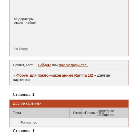
Модераторы -
открыт набор!
nma 1/2 is loveღ
Привет, Гость!
Войдите
или
зарегистрируйтесь
.
»
Форум для поклонников аниме Ranma 1/2
»
Другие
картинки
Страница:
1
Другие картинки
Последнее
Тема
Ответов
Просмотров
сообщение
Форум пуст.
Страница:
1