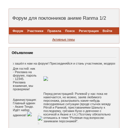
Форум для поклонников аниме Ranma 1/2
Форум
Участники
Правила
Поиск
Регистрация
Войти
Активные темы
Объявление
гато, что зашёл к нам на форум! Присоединяйся и стань участником, модером или ад
Для гостей: ник
- Реклама на
форуме, пароль
- 12345.
Реклама
взаимная, мы
проверяем!
Перед регистрацией: Ролевой у нас пока не
намечается, но можно, заняв любимого
Администрация:
персонажа, разыгрывать какие-нибудь
Главный админ
повседневные ситуации (вроде стычек между
- Акане Тендо.
Рёгой и Ранмой, приставаниями Шаньпу к
Идёт набор
последнему, грёзами Куно о девчонке с
.:
косичкой и Акане и т.п.) Поэтому обязательно
админов!
отпишись в теме "Ролевая под вопросом:
занимаем персонажей".
:.