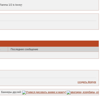
ma 1/2 is loveღ
в
Последнее сообщение
создать форум
аннеры друзей: