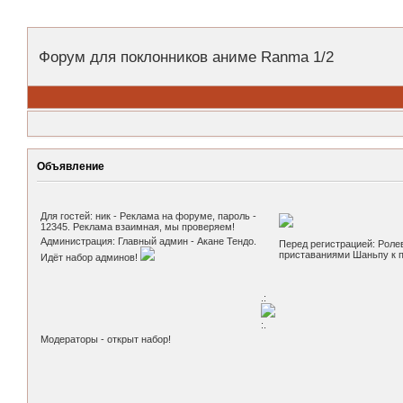
Форум для поклонников аниме Ranma 1/2
Объявление
Для гостей: ник - Реклама на форуме, пароль -
12345. Реклама взаимная, мы проверяем!
Администрация: Главный админ - Акане Тендо.
Перед регистрацией: Роле
приставаниями Шаньпу к по
Идёт набор админов!
.:
:.
Модераторы - открыт набор!