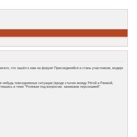
ато, что зашёл к нам на форум! Присоединяйся и стань участником, модером или адм
ие-нибудь повседневные ситуации (вроде стычек между Рёгой и Ранмой,
отпишись в теме "Ролевая под вопросом: занимаем персонажей".