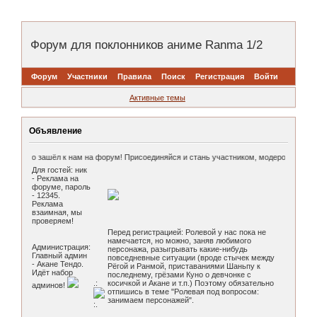
Форум для поклонников аниме Ranma 1/2
Форум
Участники
Правила
Поиск
Регистрация
Войти
Активные темы
Объявление
игато, что зашёл к нам на форум! Присоединяйся и стань участником, модером или а
Для гостей: ник
- Реклама на
форуме, пароль
- 12345.
Реклама
взаимная, мы
проверяем!
Перед регистрацией: Ролевой у нас пока не
намечается, но можно, заняв любимого
Администрация:
персонажа, разыгрывать какие-нибудь
Главный админ
повседневные ситуации (вроде стычек между
- Акане Тендо.
Рёгой и Ранмой, приставаниями Шаньпу к
Идёт набор
последнему, грёзами Куно о девчонке с
.:
косичкой и Акане и т.п.) Поэтому обязательно
админов!
отпишись в теме "Ролевая под вопросом:
занимаем персонажей".
:.