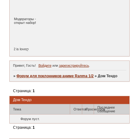
Модераторы -
открыт набор!
anma 1/2 is loveღ
Привет, Гость!
Войдите
или
зарегистрируйтесь
.
»
Форум для поклонников аниме Ranma 1/2
»
Дом Тендо
Страница:
1
Дом Тендо
Последнее
Тема
Ответов
Просмотров
сообщение
Форум пуст.
Страница:
1