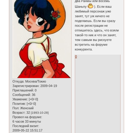
два Ранмы или восемь
Шаньпу
). Если ваш
любимый персонаж уже
занят, тут уж ничего не
поделаешь. Если вы сразу
после регистрации не
отпишитесь здесь, что взяли
такой-то ник и что он занят,
тем самым вы рискуете
встретить на форуме
конкурента.
0
Откуда:
Москва/Токио
Зарегистрирован
: 2009-04-19
Приглашений:
0
Сообщений:
36
Уважение:
[+0/-0]
Позитив:
[+0/-0]
Пол:
Женский
Возраст:
32
[1993-10-28]
Провел на форуме:
6 часов 33 минуты
Последний визит:
2009-05-22 15:51:17