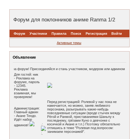
Форум для поклонников аниме Ranma 1/2
Форум
Участники
Правила
Поиск
Регистрация
Войти
Активные темы
Объявление
 к нам на форум! Присоединяйся и стань участником, модером или админом нашего кл
Для гостей: ник
- Реклама на
форуме, пароль
- 12345.
Реклама
взаимная, мы
проверяем!
Перед регистрацией: Ролевой у нас пока не
намечается, но можно, заняв любимого
Администрация:
персонажа, разыгрывать какие-нибудь
Главный админ
повседневные ситуации (вроде стычек между
- Акане Тендо.
Рёгой и Ранмой, приставаниями Шаньпу к
Идёт набор
последнему, грёзами Куно о девчонке с
.:
косичкой и Акане и т.п.) Поэтому обязательно
админов!
отпишись в теме "Ролевая под вопросом:
занимаем персонажей".
:.