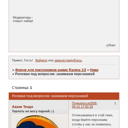
Модераторы -
открыт набор!
ღRanma 1/2 is lo
Привет, Гость!
Войдите
или
зарегистрируйтесь
.
»
Форум для поклонников аниме Ranma 1/2
»
Ники
»
Ролевая под вопросом: занимаем персонажей
Страница:
1
Ролевая под вопросом: занимаем персонажей
Поделиться
2009-
1
Акане Тендо
04-21 17:02:18
Терпеть не могу парней ;-)
Отписываемся в этой теме,
когда берёте персонажа
(чтобы у нас не появилось